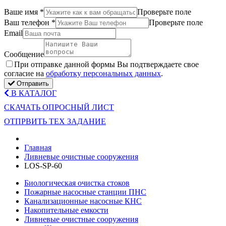
Ваше имя
*
Проверьте поле
Ваш телефон
*
Проверьте поле
Email
Сообщение
Пpи oтпpaвкe дaннoй фopмы Bы пoдтвepждaeтe свое
coглacиe нa
oбpaбoтку пepcoнaльныx дaнныx
.
Отправить
В КАТАЛОГ
СКАЧАТЬ ОПРОСНЫЙ ЛИСТ
ОТПРВИТЬ ТЕХ ЗАДАНИЕ
Главная
Ливневые очистные сооружения
LOS-SP-60
Биологическая очистка стоков
Пожарные насосные станции ПНС
Канализационные насосные КНС
Накопительные емкости
Ливневые очистные сооружения