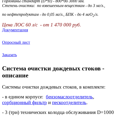
Горловины стандарт (D*H) - 800*до 3000 мм.
Степень очистки:
по взвешееным веществам - до 3 мг/л.,
по нефтепродуктам - до 0,05 мг/л.,
БПК - до 4 мгО
/л.
2
Цена ЛОС 60 л/с - от 1 470 000 руб.
Документация
Опросный лист
Заказать
Система очистки дождевых стоков -
описание
Системы очистки дождевых стоков, в комплекте:
- в едином корпусе:
бензомаслоотделитель
,
сорбционный фильтр
и
пескоотделитель
.
- 3 (три) технических колодца обслуживания D=1000