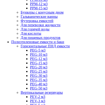
PPM-12 м3
PPM-15 м3
Бункеры с конусным дном
Гальванические ванны
Футеровка емкостей
Для перевозки жидкости
Для горячей воды
Для кислоты
Для пищевых продуктов
Полиэтиленовые емкости и баки
Горизонтальные ПНД емкости
PEG-5 м3
PEG-10 м3
PEG-12 м3
PEG-15 м3
PEG-20 м3
PEG-25 м3
PEG-30 м3
PEG-35 м3
PEG-40 м3
PEG-50 м3
Вертикальные резервуары
PEV-2 м3
PEV-3 м3