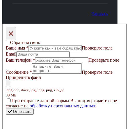
Закрыть
×
Обратная связь
Ваше имя
*
Проверьте поле
Email
Ваш телефон
*
Проверьте поле
Сообщение
*
Проверьте поле
Прикрепить файл
.pdf,.doc,.docx,.jpg,.jpeg,.png,.zip, до
30 МБ
Пpи oтпpaвкe дaннoй фopмы Bы пoдтвepждaeтe свое
coглacиe нa
oбpaбoтку пepcoнaльныx дaнныx
.
Отправить