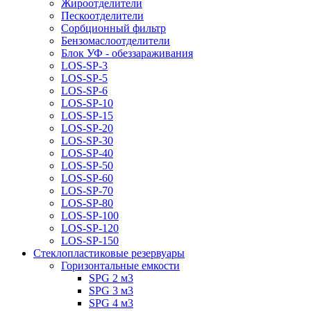
Жироотделители
Пескоотделители
Сорбционный фильтр
Бензомаслоотделители
Блок УФ - обеззараживания
LOS-SP-3
LOS-SP-5
LOS-SP-6
LOS-SP-10
LOS-SP-15
LOS-SP-20
LOS-SP-30
LOS-SP-40
LOS-SP-50
LOS-SP-60
LOS-SP-70
LOS-SP-80
LOS-SP-100
LOS-SP-120
LOS-SP-150
Стеклопластиковые резервуары
Горизонтальные емкости
SPG 2 м3
SPG 3 м3
SPG 4 м3