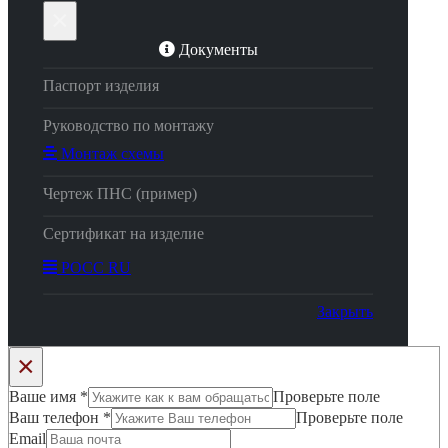
×
Документы
Паспорт изделия
Руководство по монтажу
Монтаж схемы
Чертеж ПНС (пример)
Сертификат на изделие
РОСС RU
Закрыть
×
Ваше имя
*
Проверьте поле
Ваш телефон
*
Проверьте поле
Email