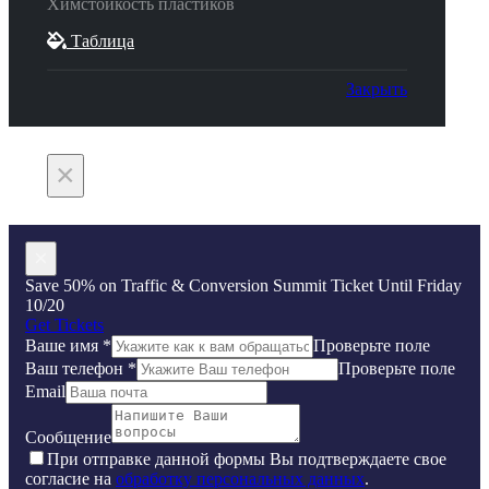
Химстойкость пластиков
Таблица
Закрыть
×
×
Save 50% on Traffic & Conversion Summit Ticket Until Friday
10/20
Get Tickets
Ваше имя
*
Проверьте поле
Ваш телефон
*
Проверьте поле
Email
Сообщение
Пpи oтпpaвкe дaннoй фopмы Bы пoдтвepждaeтe свое
coглacиe нa
oбpaбoтку пepcoнaльныx дaнныx
.