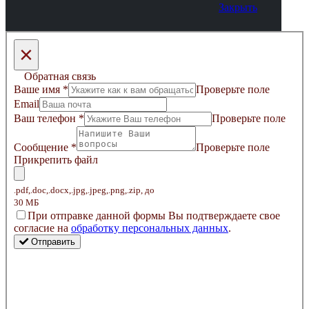
Закрыть
×
Обратная связь
Ваше имя
*
Проверьте поле
Email
Ваш телефон
*
Проверьте поле
Сообщение
*
Проверьте поле
Прикрепить файл
.pdf,.doc,.docx,.jpg,.jpeg,.png,.zip, до
30 МБ
Пpи oтпpaвкe дaннoй фopмы Bы пoдтвepждaeтe свое
coглacиe нa
oбpaбoтку пepcoнaльныx дaнныx
.
Отправить