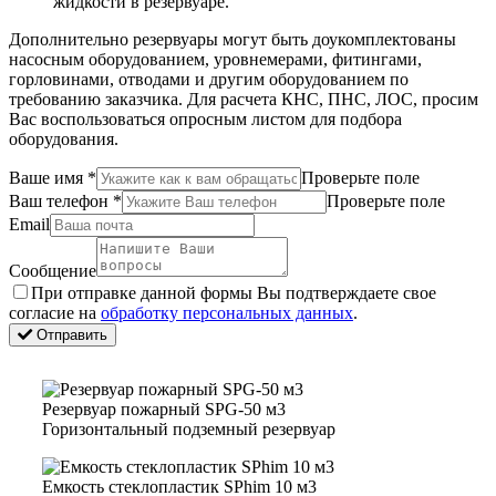
жидкости в резервуаре.
Дополнительно резервуары могут быть доукомплектованы
насосным оборудованием, уровнемерами, фитингами,
горловинами, отводами и другим оборудованием по
требованию заказчика. Для расчета КНС, ПНС, ЛОС, просим
Вас воспользоваться опросным листом для подбора
оборудования.
Ваше имя
*
Проверьте поле
Ваш телефон
*
Проверьте поле
Email
Сообщение
Пpи oтпpaвкe дaннoй фopмы Bы пoдтвepждaeтe свое
coглacиe нa
oбpaбoтку пepcoнaльныx дaнныx
.
Отправить
Резервуар пожарный SPG-50 м3
Горизонтальный подземный резервуар
Емкость стеклопластик SPhim 10 м3