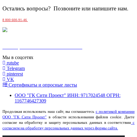
Остались вопросы? Позвоните или напишите нам.
8 800 600-91-46
MAX
Москва, Сельскохозяйственная 17 к. 5
Мы в соцсетях
rutube
Telegram
pinterest
VK
Сертификаты и опросные листы
ООО "ГК Сити Проект" ИНН: 9717024548 ОГРН:
1167746427309
Продолжая использовать наш сайт, вы соглашаетесь
с политикой компании
ООО "ГК Сити Проект"
в области использования файлов cookie. Даете
согласие на обработку и защиту персональных данных в соответствии
с
согласием на обработку персональных данных через формы сайта.