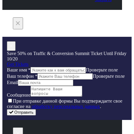
×
×
Save 50% on Traffic & Conversion Summit Ticket Until Friday
10/20
Get Tickets
Ваше имя
*
Проверьте поле
Ваш телефон
*
Проверьте поле
Email
Сообщение
Пpи oтпpaвкe дaннoй фopмы Bы пoдтвepждaeтe свое
coглacиe нa
oбpaбoтку пepcoнaльныx дaнныx
.
Отправить
×