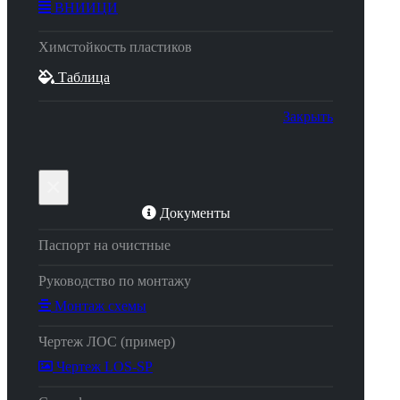
ВНИИЦИ
Химстойкость пластиков
Таблица
Закрыть
×
Документы
Паспорт на очистные
Руководство по монтажу
Монтаж схемы
Чертеж ЛОС (пример)
Чертеж LOS-SP