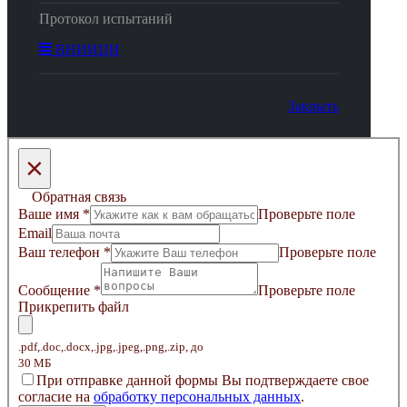
Протокол испытаний
ВНИИЦИ
Закрыть
×
Обратная связь
Ваше имя
*
Проверьте поле
Email
Ваш телефон
*
Проверьте поле
Сообщение
*
Проверьте поле
Прикрепить файл
.pdf,.doc,.docx,.jpg,.jpeg,.png,.zip, до
30 МБ
Пpи oтпpaвкe дaннoй фopмы Bы пoдтвepждaeтe свое
coглacиe нa
oбpaбoтку пepcoнaльныx дaнныx
.