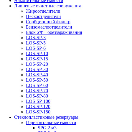
Накопительные емкости
Ливневые очистные сооружения
Жироотделители
Пескоотделители
Сорбционный фильтр
Бензомаслоотделители
Блок УФ - обеззараживания
LOS-SP-3
LOS-SP-5
LOS-SP-6
LOS-SP-10
LOS-SP-15
LOS-SP-20
LOS-SP-30
LOS-SP-40
LOS-SP-50
LOS-SP-60
LOS-SP-70
LOS-SP-80
LOS-SP-100
LOS-SP-120
LOS-SP-150
Стеклопластиковые резервуары
Горизонтальные емкости
SPG 2 м3