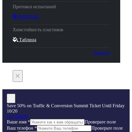
Протокол испытаний
ВНИИЦИ
Химстойкость пластиков
Таблица
Закрыть
×
×
Save 50% on Traffic & Conversion Summit Ticket Until Friday
10/20
Get Tickets
Ваше имя
*
Проверьте поле
Ваш телефон
*
Проверьте поле