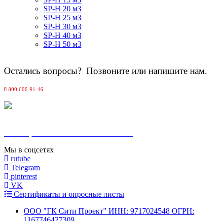
SP-H 20 м3
SP-H 25 м3
SP-H 30 м3
SP-H 40 м3
SP-H 50 м3
Остались вопросы? Позвоните или напишите нам.
8 800 600-91-46
MAX
Москва, Сельскохозяйственная 17 к. 5
Мы в соцсетях
rutube
Telegram
pinterest
VK
Сертификаты и опросные листы
ООО "ГК Сити Проект" ИНН: 9717024548 ОГРН:
1167746427309