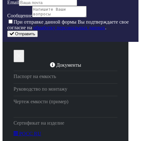
Email
Сообщение
Пpи oтпpaвкe дaннoй фopмы Bы пoдтвepждaeтe свое
coглacиe нa
oбpaбoтку пepcoнaльныx дaнныx
.
Отправить
×
Документы
Паспорт на емкость
Руководство по монтажу
Чертеж емкости (пример)
Сертификат на изделие
РОСС RU