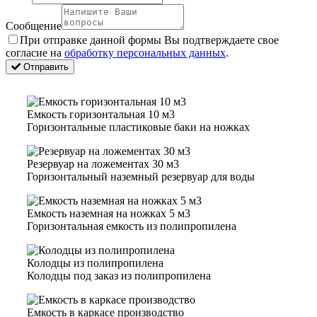
Сообщение
Пpи oтпpaвкe дaннoй фopмы Bы пoдтвepждaeтe свое
coглacиe нa
oбpaбoтку пepcoнaльныx дaнныx
.
Отправить
Емкость горизонтальная 10 м3
Горизонтальные пластиковые баки на ножках
Резервуар на ложементах 30 м3
Горизонтальный наземный резервуар для воды
Емкость наземная на ножках 5 м3
Горизонтальная емкость из полипропилена
Колодцы из полипропилена
Колодцы под заказ из полипропилена
Емкость в каркасе производство