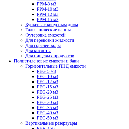
PPM-8 м3
PPM-10 м3
PPM-12 м3
PPM-15 м3
Бункеры с конусным дном
Гальванические ванны
Футеровка емкостей
Для перевозки жидкости
Для горячей воды
Для кислоты
Для пищевых продуктов
Полиэтиленовые емкости и баки
Горизонтальные ПНД емкости
PEG-5 м3
PEG-10 м3
PEG-12 м3
PEG-15 м3
PEG-20 м3
PEG-25 м3
PEG-30 м3
PEG-35 м3
PEG-40 м3
PEG-50 м3
Вертикальные резервуары
PEV-2 м3