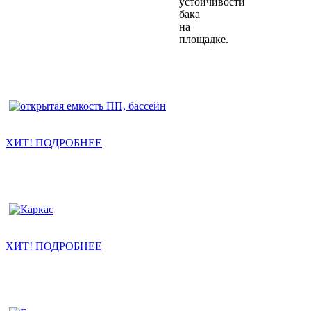
устойчивости
бака
на
площадке.
Открытые емкости
ХИТ! ПОДРОБНЕЕ
Емкости в каркасе
ХИТ! ПОДРОБНЕЕ
Конусное дно