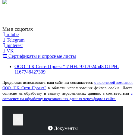
MAX
Москва, Сельскохозяйственная 17 к. 5
Мы в соцсетях
rutube
Telegram
pinterest
VK
Сертификаты и опросные листы
ООО "ГК Сити Проект" ИНН: 9717024548 ОГРН:
1167746427309
Продолжая использовать наш сайт, вы соглашаетесь
с политикой компании
ООО "ГК Сити Проект"
в области использования файлов cookie. Даете
согласие на обработку и защиту персональных данных в соответствии
с
согласием на обработку персональных данных через формы сайта.
×
Документы