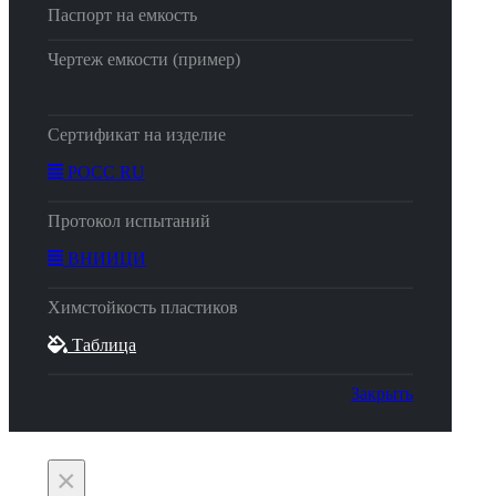
Паспорт на емкость
Чертеж емкости (пример)
Сертификат на изделие
РОСС RU
Протокол испытаний
ВНИИЦИ
Химстойкость пластиков
Таблица
Закрыть
×