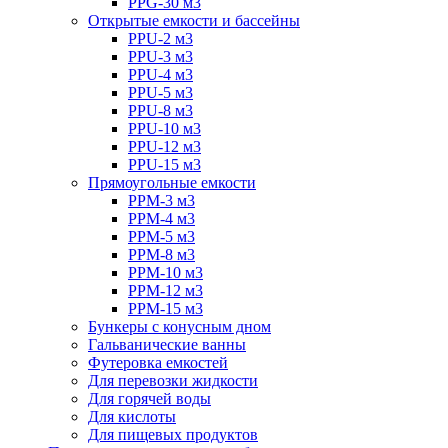
PPG-30 м3
Открытые емкости и бассейны
PPU-2 м3
PPU-3 м3
PPU-4 м3
PPU-5 м3
PPU-8 м3
PPU-10 м3
PPU-12 м3
PPU-15 м3
Прямоугольные емкости
PPM-3 м3
PPM-4 м3
PPM-5 м3
PPM-8 м3
PPM-10 м3
PPM-12 м3
PPM-15 м3
Бункеры с конусным дном
Гальванические ванны
Футеровка емкостей
Для перевозки жидкости
Для горячей воды
Для кислоты
Для пищевых продуктов