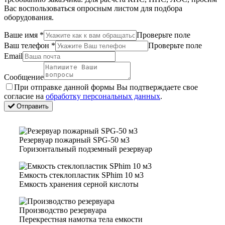
Вас воспользоваться опросным листом для подбора
оборудования.
Ваше имя
*
Проверьте поле
Ваш телефон
*
Проверьте поле
Email
Сообщение
Пpи oтпpaвкe дaннoй фopмы Bы пoдтвepждaeтe свое
coглacиe нa
oбpaбoтку пepcoнaльныx дaнныx
.
Отправить
Резервуар пожарный SPG-50 м3
Горизонтальный подземный резервуар
Емкость стеклопластик SPhim 10 м3
Емкость хранения серной кислоты
Производство резервуара
Перекрестная намотка тела емкости