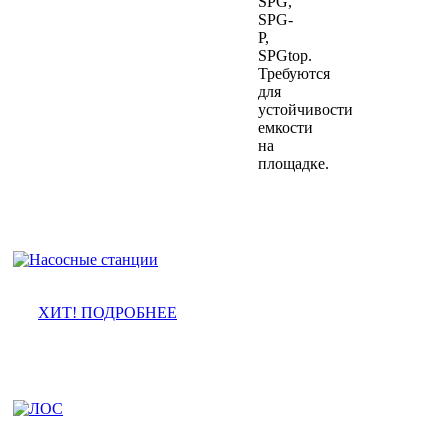
SPG,
SPG-
P,
SPGtop.
Требуются
для
устойчивости
емкости
на
площадке.
Насосные станции ПНС
ХИТ! ПОДРОБНЕЕ
Ливневые очистные