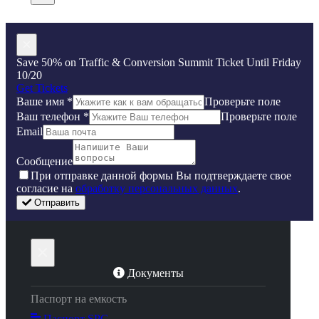
×
Save 50% on Traffic & Conversion Summit Ticket Until Friday
10/20
Get Tickets
Ваше имя
*
Проверьте поле
Ваш телефон
*
Проверьте поле
Email
Сообщение
Пpи oтпpaвкe дaннoй фopмы Bы пoдтвepждaeтe свое
coглacиe нa
oбpaбoтку пepcoнaльныx дaнныx
.
Отправить
×
Документы
Паспорт на емкость
Паспорт SPG