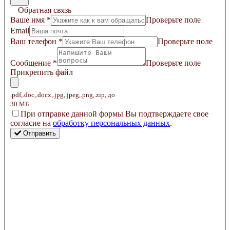
Обратная связь
Ваше имя
*
Проверьте поле
Email
Ваш телефон
*
Проверьте поле
Сообщение
*
Проверьте поле
Прикрепить файл
.pdf,.doc,.docx,.jpg,.jpeg,.png,.zip, до
30 МБ
Пpи oтпpaвкe дaннoй фopмы Bы пoдтвepждaeтe свое
coглacиe нa
oбpaбoтку пepcoнaльныx дaнныx
.
Отправить