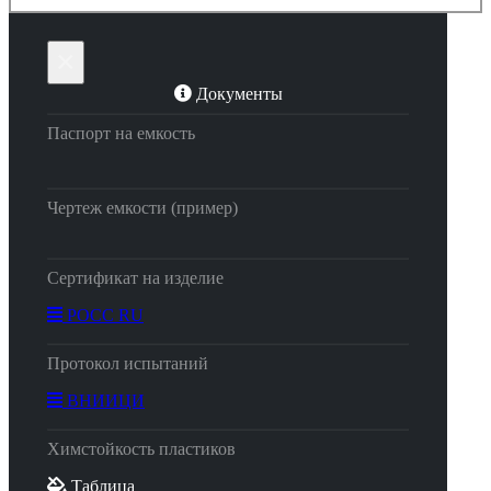
×
Документы
Паспорт на емкость
Чертеж емкости (пример)
Сертификат на изделие
РОСС RU
Протокол испытаний
ВНИИЦИ
Химстойкость пластиков
Таблица