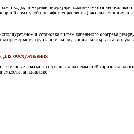
подачи воды, пожарные резервуары комплектуются необходимой 
апорной арматурой и шкафом управления (насосная станция пож
ополиуретаном и установка систем кабельного обогрева резерву
ны промерзания грунта или эксплуатации на открытом воздухе 
 для обслуживания
пластиковые ложементы для наземных емкостей горизонтального
и емкости на площадке.
Насосные станции ПНС
Ливневые очистные