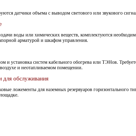
ются датчики объема с выводом светового или звукового сигна
е
подачи воды или химических веществ, комплектуются необходим
запорной арматурой и шкафом управления.
м и установка систем кабельного обогрева или ТЭНов. Требует
 воздухе и неотапливаемом помещении.
 для обслуживания
ковые ложементы для наземных резервуаров горизонтального ти
площадке.
Открытые емкости