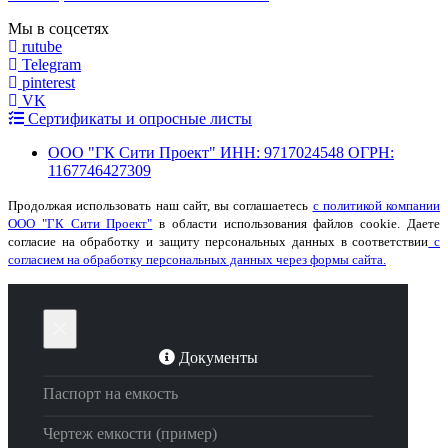
Мы в соцсетях
rutube
Telegram
pinterest
VK
Сертификаты и опросные листы
ООО "ГК Сити Проект" ИНН: 9717024548 ОГРН:
1167746427309
Продолжая использовать наш сайт, вы соглашаетесь
с политикой компании
ООО "ГК Сити Проект"
в области использования файлов cookie. Даете
согласие на обработку и защиту персональных данных в соответствии
с
согласием на обработку персональных данных через формы сайта.
×
Документы
Паспорт на емкость
Чертеж емкости (пример)