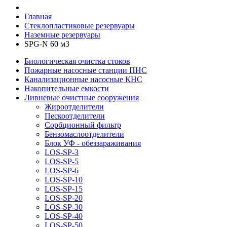
Главная
Стеклопластиковые резервуары
Наземные резервуары
SPG-N 60 м3
Биологическая очистка стоков
Пожарные насосные станции ПНС
Канализационные насосные КНС
Накопительные емкости
Ливневые очистные сооружения
Жироотделители
Пескоотделители
Сорбционный фильтр
Бензомаслоотделители
Блок УФ - обеззараживания
LOS-SP-3
LOS-SP-5
LOS-SP-6
LOS-SP-10
LOS-SP-15
LOS-SP-20
LOS-SP-30
LOS-SP-40
LOS-SP-50