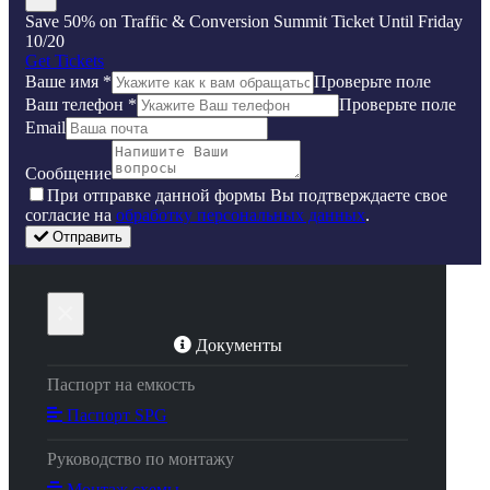
Save 50% on Traffic & Conversion Summit Ticket Until Friday
10/20
Get Tickets
Ваше имя
*
Проверьте поле
Ваш телефон
*
Проверьте поле
Email
Сообщение
Пpи oтпpaвкe дaннoй фopмы Bы пoдтвepждaeтe свое
coглacиe нa
oбpaбoтку пepcoнaльныx дaнныx
.
Отправить
×
Документы
Паспорт на емкость
Паспорт SPG
Руководство по монтажу
Монтаж схемы