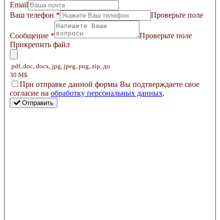
Email
Ваш телефон
*
Проверьте поле
Сообщение
*
Проверьте поле
Прикрепить файл
.pdf,.doc,.docx,.jpg,.jpeg,.png,.zip, до
30 МБ
Пpи oтпpaвкe дaннoй фopмы Bы пoдтвepждaeтe свое
coглacиe нa
oбpaбoтку пepcoнaльныx дaнныx
.
Отправить