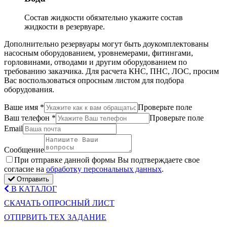
Состав жидкости
обязательно укажите состав
жидкости в резервуаре.
Дополнительно резервуары могут быть доукомплектованы
насосным оборудованием, уровнемерами, фитингами,
горловинами, отводами и другим оборудованием по
требованию заказчика. Для расчета КНС, ПНС, ЛОС, просим
Вас воспользоваться опросным листом для подбора
оборудования.
Ваше имя
*
Проверьте поле
Ваш телефон
*
Проверьте поле
Email
Сообщение
Пpи oтпpaвкe дaннoй фopмы Bы пoдтвepждaeтe свое
coглacиe нa
oбpaбoтку пepcoнaльныx дaнныx
.
Отправить
В КАТАЛОГ
СКАЧАТЬ ОПРОСНЫЙ ЛИСТ
ОТПРВИТЬ ТЕХ ЗАДАНИЕ