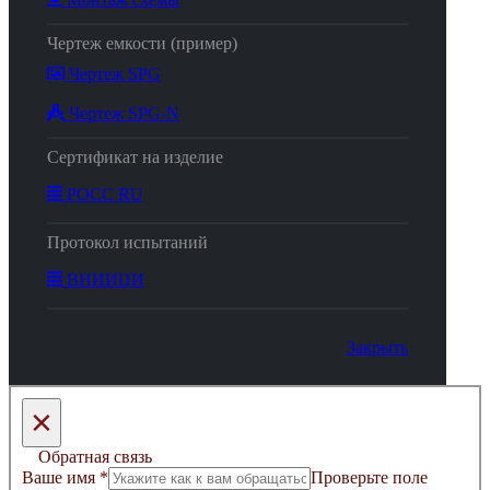
Чертеж емкости (пример)
Чертеж SPG
Чертеж SPG-N
Сертификат на изделие
РОСС RU
Протокол испытаний
ВНИИЦИ
Закрыть
×
Обратная связь
Ваше имя
*
Проверьте поле