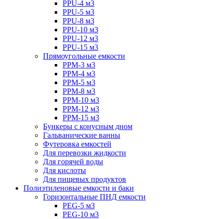
PPU-4 м3
PPU-5 м3
PPU-8 м3
PPU-10 м3
PPU-12 м3
PPU-15 м3
Прямоугольные емкости
PPM-3 м3
PPM-4 м3
PPM-5 м3
PPM-8 м3
PPM-10 м3
PPM-12 м3
PPM-15 м3
Бункеры с конусным дном
Гальванические ванны
Футеровка емкостей
Для перевозки жидкости
Для горячей воды
Для кислоты
Для пищевых продуктов
Полиэтиленовые емкости и баки
Горизонтальные ПНД емкости
PEG-5 м3
PEG-10 м3