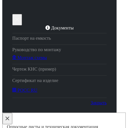
×
Документы
Паспорт на емкость
Руководство по монтажу
Монтаж схемы
Чертеж КНС (пример)
Сертификат на изделие
РОСС RU
Закрыть
×
Опросные листы и техническая документация