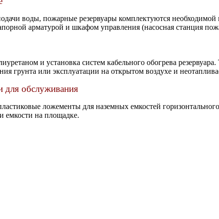
е
подачи воды, пожарные резервуары комплектуются необходимой 
апорной арматурой и шкафом управления (насосная станция пож
иуретаном и установка систем кабельного обогрева резервуара.
ния грунта или эксплуатации на открытом воздухе и неотаплив
 для обслуживания
пластиковые ложементы для наземных емкостей горизонтального
и емкости на площадке.
Насосные станции ПНС
Ливневые очистные