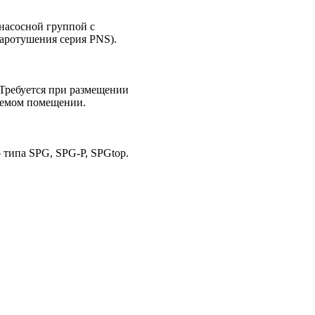
насосной группой с
аротушения серия PNS).
 Требуется при размещении
аемом помещении.
 типа SPG, SPG-P, SPGtop.