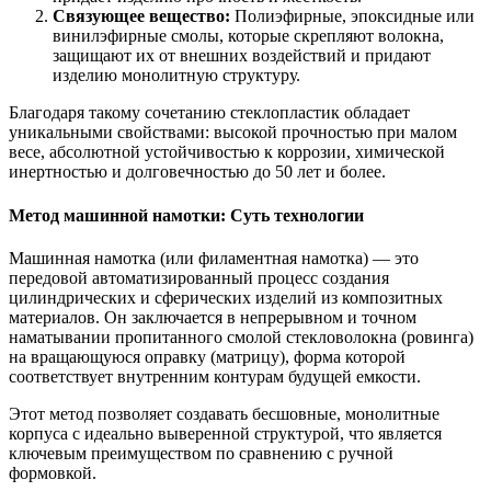
Связующее вещество:
Полиэфирные, эпоксидные или
винилэфирные смолы, которые скрепляют волокна,
защищают их от внешних воздействий и придают
изделию монолитную структуру.
Благодаря такому сочетанию стеклопластик обладает
уникальными свойствами: высокой прочностью при малом
весе, абсолютной устойчивостью к коррозии, химической
инертностью и долговечностью до 50 лет и более.
Метод машинной намотки: Суть технологии
Машинная намотка (или филаментная намотка) — это
передовой автоматизированный процесс создания
цилиндрических и сферических изделий из композитных
материалов. Он заключается в непрерывном и точном
наматывании пропитанного смолой стекловолокна (ровинга)
на вращающуюся оправку (матрицу), форма которой
соответствует внутренним контурам будущей емкости.
Этот метод позволяет создавать бесшовные, монолитные
корпуса с идеально выверенной структурой, что является
ключевым преимуществом по сравнению с ручной
формовкой.