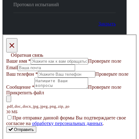
Протокол испытаний
Закрыть
×
Обратная связь
Ваше имя
*
Проверьте поле
Email
Ваш телефон
*
Проверьте поле
Сообщение
*
Проверьте поле
Прикрепить файл
.pdf,.doc,.docx,.jpg,.jpeg,.png,.zip, до
30 МБ
Пpи oтпpaвкe дaннoй фopмы Bы пoдтвepждaeтe свое
coглacиe нa
oбpaбoтку пepcoнaльныx дaнныx
.
Отправить