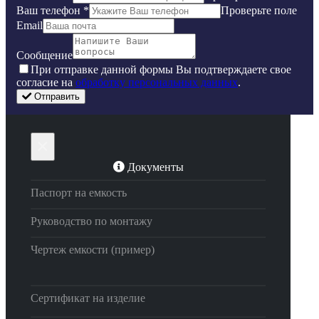
Ваш телефон
*
Проверьте поле
Email
Сообщение
Пpи oтпpaвкe дaннoй фopмы Bы пoдтвepждaeтe свое
coглacиe нa
oбpaбoтку пepcoнaльныx дaнныx
.
Отправить
×
Документы
Паспорт на емкость
Руководство по монтажу
Чертеж емкости (пример)
Сертификат на изделие