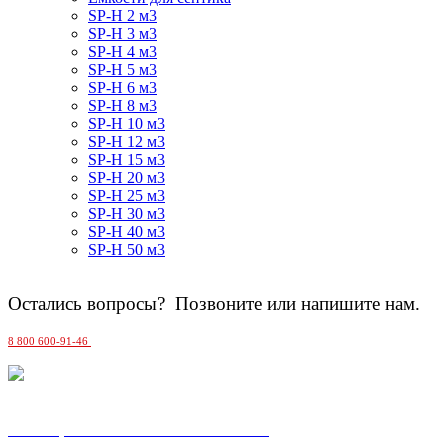
SP-H 2 м3
SP-H 3 м3
SP-H 4 м3
SP-H 5 м3
SP-H 6 м3
SP-H 8 м3
SP-H 10 м3
SP-H 12 м3
SP-H 15 м3
SP-H 20 м3
SP-H 25 м3
SP-H 30 м3
SP-H 40 м3
SP-H 50 м3
Остались вопросы? Позвоните или напишите нам.
8 800 600-91-46
MAX
Москва, Сельскохозяйственная 17 к. 5