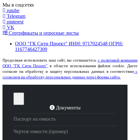
Мы в соцсетях
rutube
Telegram
pinterest
VK
Сертификаты и опросные листы
ООО "ГК Сити Проект" ИНН: 9717024548 ОГРН:
1167746427309
Продолжая использовать наш сайт, вы соглашаетесь
с политикой компании
ООО "ГК Сити Проект"
в области использования файлов cookie. Даете
согласие на обработку и защиту персональных данных в соответствии
с
согласием на обработку персональных данных через формы сайта.
×
Документы
Паспорт на емкость
Чертеж емкости (пример)