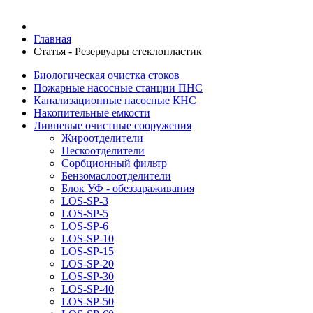
Главная
Статья - Резервуары стеклопластик
Биологическая очистка стоков
Пожарные насосные станции ПНС
Канализационные насосные КНС
Накопительные емкости
Ливневые очистные сооружения
Жироотделители
Пескоотделители
Сорбционный фильтр
Бензомаслоотделители
Блок УФ - обеззараживания
LOS-SP-3
LOS-SP-5
LOS-SP-6
LOS-SP-10
LOS-SP-15
LOS-SP-20
LOS-SP-30
LOS-SP-40
LOS-SP-50